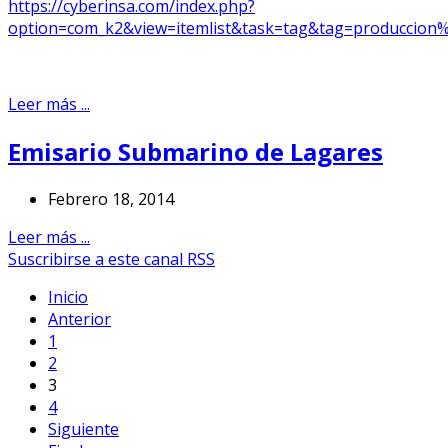
https://cyberinsa.com/index.php?
option=com_k2&view=itemlist&task=tag&tag=produccion%2
Leer más ...
Emisario Submarino de Lagares
Febrero 18, 2014
Leer más ...
Suscribirse a este canal RSS
Inicio
Anterior
1
2
3
4
Siguiente