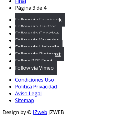
Final
Página 3 de 4
Follow via Facebook
Follow via Twitter
Follow via Google+
Follow via Youtube
Follow via LinkedIn
Follow via Pinterest
Follow RSS Feed
Follow via Vimeo
Condiciones Uso
Política Privacidad
Aviso Legal
Sitemap
Design by ©
JZweb
JZWEB