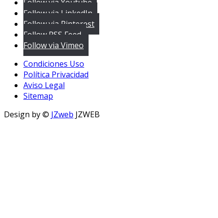
Follow via Youtube
Follow via LinkedIn
Follow via Pinterest
Follow RSS Feed
Follow via Vimeo
Condiciones Uso
Política Privacidad
Aviso Legal
Sitemap
Design by ©
JZweb
JZWEB