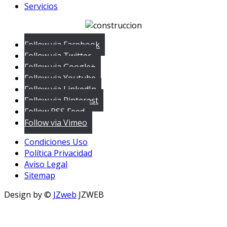
Servicios
Follow via Facebook
Follow via Twitter
Follow via Google+
Follow via Youtube
Follow via LinkedIn
Follow via Pinterest
Follow RSS Feed
Follow via Vimeo
Condiciones Uso
Política Privacidad
Aviso Legal
Sitemap
Design by ©
JZweb
JZWEB