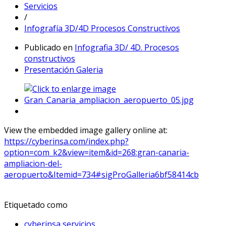
Servicios
/
Infografía 3D/4D Procesos Constructivos
Publicado en
Infografia 3D/ 4D. Procesos
constructivos
Presentación Galeria
View the embedded image gallery online at:
https://cyberinsa.com/index.php?
option=com_k2&view=item&id=268:gran-canaria-
ampliacion-del-
aeropuerto&Itemid=734#sigProGalleria6bf58414cb
Etiquetado como
cyberinsa servicios