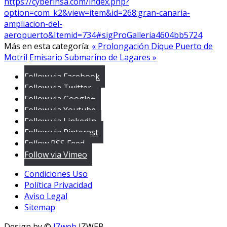
https://cyberinsa.com/index.php?
option=com_k2&view=item&id=268:gran-canaria-
ampliacion-del-
aeropuerto&Itemid=734#sigProGalleria4604bb5724
Más en esta categoría:
« Prolongación Dique Puerto de
Motril
Emisario Submarino de Lagares »
Follow via Facebook
Follow via Twitter
Follow via Google+
Follow via Youtube
Follow via LinkedIn
Follow via Pinterest
Follow RSS Feed
Follow via Vimeo
Condiciones Uso
Política Privacidad
Aviso Legal
Sitemap
Design by ©
JZweb
JZWEB