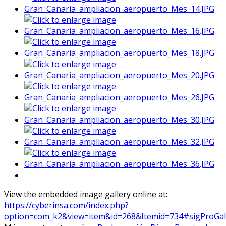
View the embedded image gallery online at:
https://cyberinsa.com/index.php?
option=com_k2&view=item&id=268&Itemid=734#sigProGal