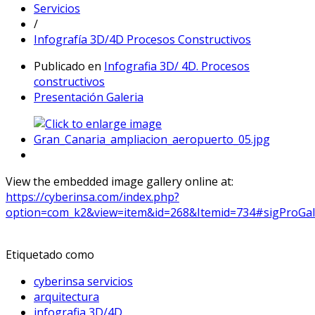
Servicios
/
Infografía 3D/4D Procesos Constructivos
Publicado en
Infografia 3D/ 4D. Procesos
constructivos
Presentación Galeria
View the embedded image gallery online at:
https://cyberinsa.com/index.php?
option=com_k2&view=item&id=268&Itemid=734#sigProGal
Etiquetado como
cyberinsa servicios
arquitectura
infografia 3D/4D