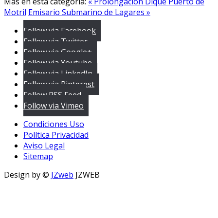
Más en esta categoría:
« Prolongación Dique Puerto de
Motril
Emisario Submarino de Lagares »
Follow via Facebook
Follow via Twitter
Follow via Google+
Follow via Youtube
Follow via LinkedIn
Follow via Pinterest
Follow RSS Feed
Follow via Vimeo
Condiciones Uso
Política Privacidad
Aviso Legal
Sitemap
Design by ©
JZweb
JZWEB