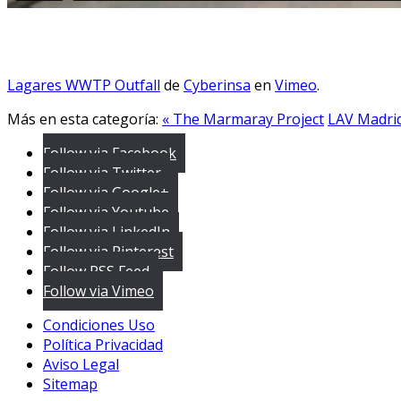
Lagares WWTP Outfall
de
Cyberinsa
en
Vimeo
.
Más en esta categoría:
« The Marmaray Project
LAV Madrid
Follow via Facebook
Follow via Twitter
Follow via Google+
Follow via Youtube
Follow via LinkedIn
Follow via Pinterest
Follow RSS Feed
Follow via Vimeo
Condiciones Uso
Política Privacidad
Aviso Legal
Sitemap