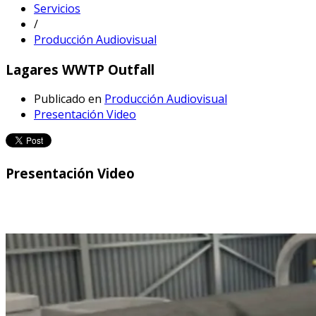
Servicios
/
Producción Audiovisual
Lagares WWTP Outfall
Publicado en
Producción Audiovisual
Presentación Video
Presentación Video